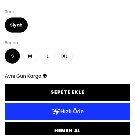
Renk
Siyah
Beden
S
M
L
XL
Aynı Gün Kargo 👽
SEPETE EKLE
HEMEN AL