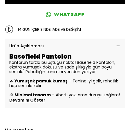
WHATSAPP
14 GÜN İÇERİSİNDE İADE VE DEĞİŞİM
Ürün Açıklaması
Basefield Pantolon
Konforun tarzla buluştuğu nokta! Basefield Pantolon,
ekstra yumuşak dokusu ve sade şıklığıyla gün boyu
seninle. Rahatlığın tanımını yeniden yazıyor.
🔥
Yumuşak pamuk kumaş
– Tenine iyi gelir, rahatlık
hep seninle kalır.
🎨
Minimal tasarım
– Abartı yok, ama duruşu sağlam!
Devamını Göster