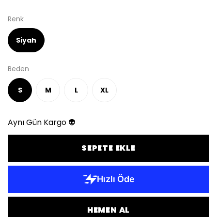
Renk
Siyah
Beden
S
M
L
XL
Aynı Gün Kargo 👽
SEPETE EKLE
HEMEN AL