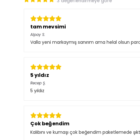
3 değerlendirmeye göre
tam mevsimi
Alpay
S.
Valla yeni markaymış sanırım ama helal olsun paran
5 yıldız
Recep
Ş.
5 yıldız
Çok beğendim
Kalıbını ve kumaşı çok beğendim paketlemede şıktı