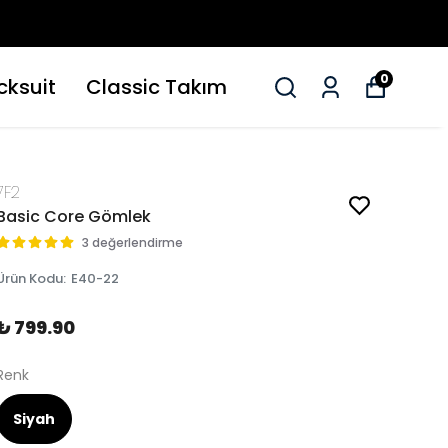
0
cksuit
Classic Takım
7F2
Basic Core Gömlek
3 değerlendirme
Ürün Kodu
:
E40-22
₺ 799.90
Renk
Siyah