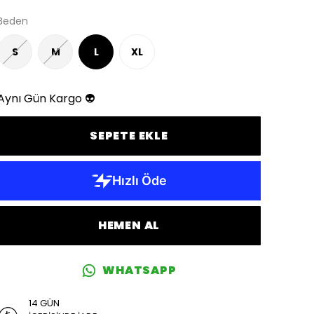
Beden
S
M
L
XL
Aynı Gün Kargo 👽
SEPETE EKLE
HEMEN AL
WHATSAPP
14 GÜN