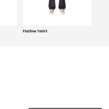
Flatline Tshirt
Blackl