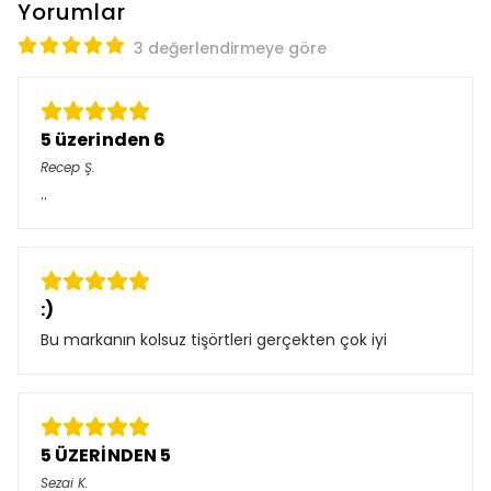
Yorumlar
3 değerlendirmeye göre
5 üzerinden 6
Recep
Ş.
..
:)
Bu markanın kolsuz tişörtleri gerçekten çok iyi
5 ÜZERİNDEN 5
Sezai
K.