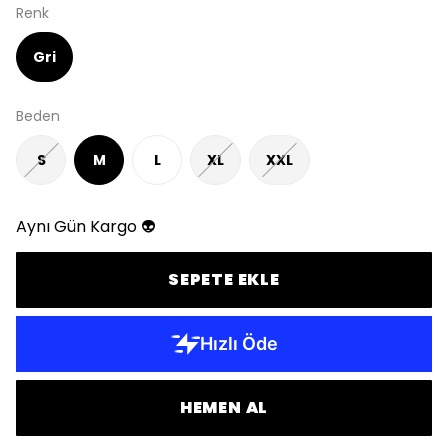
Renk
Gri
Beden
S
M
L
XL
XXL
Aynı Gün Kargo 👽
SEPETE EKLE
HEMEN AL