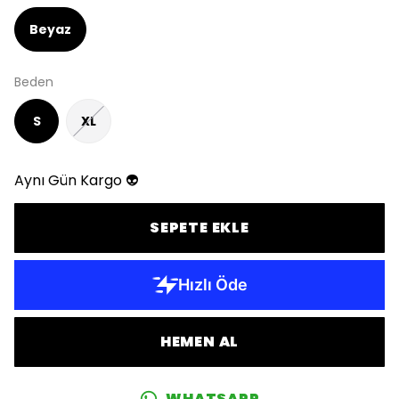
Beyaz
Beden
S
XL
Aynı Gün Kargo 👽
SEPETE EKLE
HEMEN AL
WHATSAPP