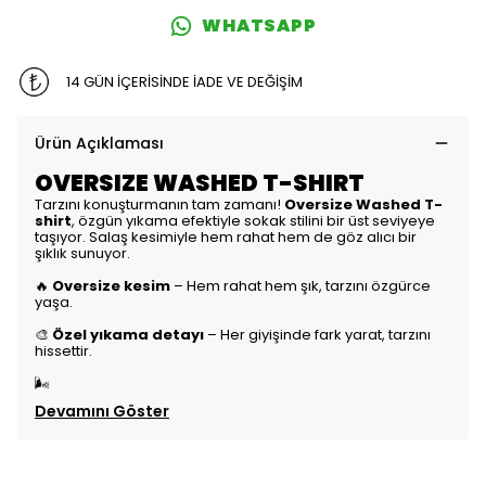
WHATSAPP
14 GÜN İÇERİSİNDE İADE VE DEĞİŞİM
Ürün Açıklaması
OVERSIZE WASHED T-SHIRT
Tarzını konuşturmanın tam zamanı!
Oversize Washed T-
shirt
, özgün yıkama efektiyle sokak stilini bir üst seviyeye
taşıyor. Salaş kesimiyle hem rahat hem de göz alıcı bir
şıklık sunuyor.
🔥
Oversize kesim
– Hem rahat hem şık, tarzını özgürce
yaşa.
🎨
Özel yıkama detayı
– Her giyişinde fark yarat, tarzını
hissettir.
🌬
Devamını Göster