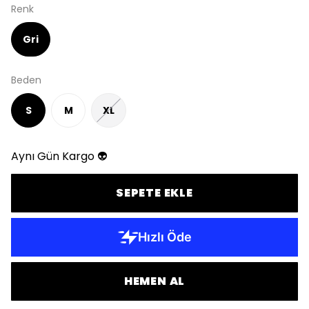
Renk
Gri
Beden
S
M
XL
Aynı Gün Kargo 👽
SEPETE EKLE
HEMEN AL