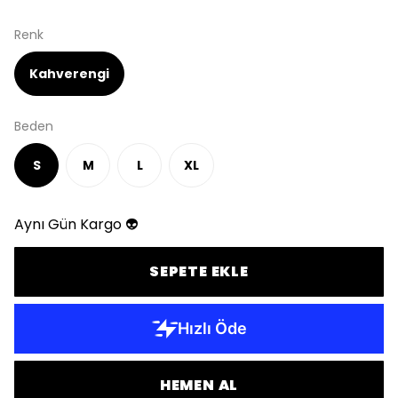
Renk
Kahverengi
Beden
S
M
L
XL
Aynı Gün Kargo 👽
SEPETE EKLE
HEMEN AL